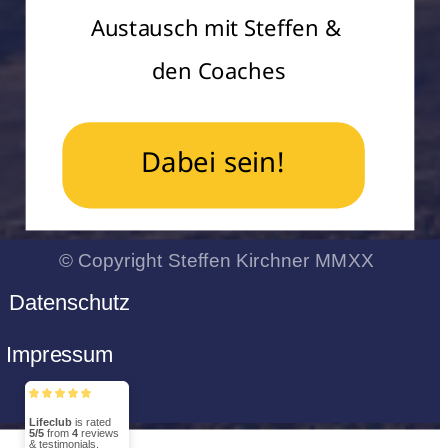
Austausch mit Steffen & 
den Coaches
Dabei sein!
© Copyright Steffen Kirchner MMXX
Datenschutz
Impressum
Lifeclub
5/5
4